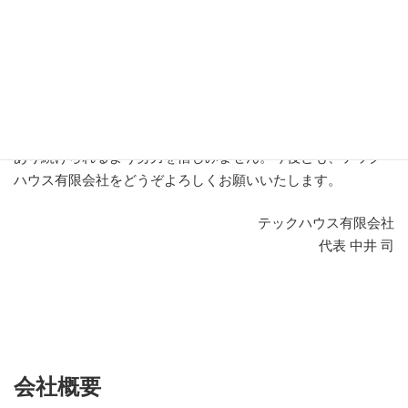
く、
お客様の課題を共に解決し、価値あるものづくりと環境
維持に貢献することを使命
としています。小さな会社だから
こそできる
迅速な対応力と細やかなサービス
で、お客様にご
満足いただけるよう努めてまいります。
これからも、時代の変化に対応しながら、新たな技術やサー
ビスの向上を図り、お客様にとって信頼できるパートナーで
あり続けられるよう努力を惜しみません。今後とも、テック
ハウス有限会社をどうぞよろしくお願いいたします。
テックハウス有限会社
代表 中井 司
会社概要