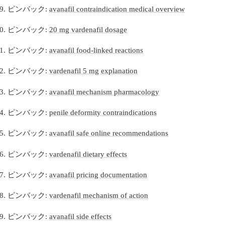
ピンバック:
avanafil contraindication medical overview
ピンバック:
20 mg vardenafil dosage
ピンバック:
avanafil food‑linked reactions
ピンバック:
vardenafil 5 mg explanation
ピンバック:
avanafil mechanism pharmacology
ピンバック:
penile deformity contraindications
ピンバック:
avanafil safe online recommendations
ピンバック:
vardenafil dietary effects
ピンバック:
avanafil pricing documentation
ピンバック:
vardenafil mechanism of action
ピンバック:
avanafil side effects