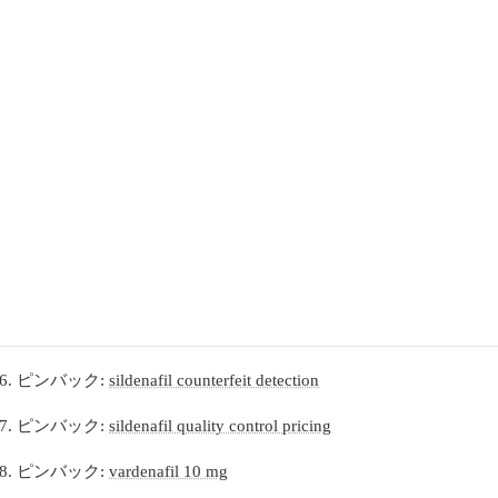
ピンバック:
minoxidil mechanism vasodilation
ピンバック:
minoxidil men’s irritation overview
ピンバック:
minoxidil long‑term timeline
ピンバック:
minoxidil pk evidence
ピンバック:
minoxidil women’s scientific overview
ピンバック:
ED therapy contraindications
ピンバック:
sildenafil heavy meal interaction
ピンバック:
sildenafil molecular action
ピンバック:
sildenafil counterfeit detection
ピンバック:
sildenafil quality control pricing
ピンバック:
vardenafil 10 mg