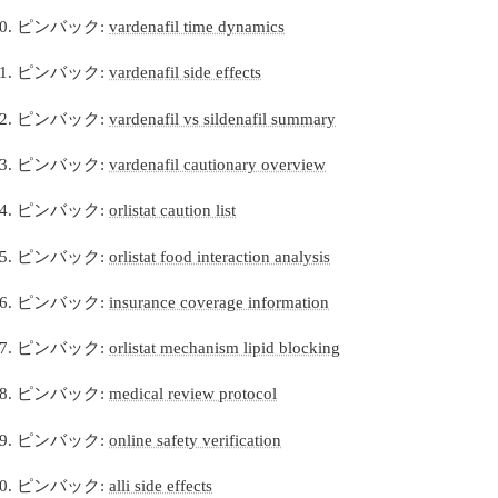
ピンバック:
vardenafil time dynamics
ピンバック:
vardenafil side effects
ピンバック:
vardenafil vs sildenafil summary
ピンバック:
vardenafil cautionary overview
ピンバック:
orlistat caution list
ピンバック:
orlistat food interaction analysis
ピンバック:
insurance coverage information
ピンバック:
orlistat mechanism lipid blocking
ピンバック:
medical review protocol
ピンバック:
online safety verification
ピンバック:
alli side effects