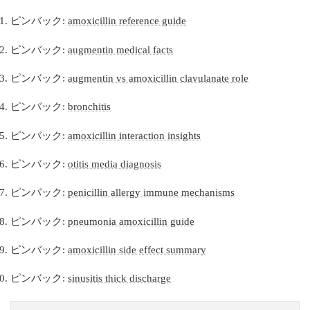
ピンバック:
amoxicillin reference guide
ピンバック:
augmentin medical facts
ピンバック:
augmentin vs amoxicillin clavulanate role
ピンバック:
bronchitis
ピンバック:
amoxicillin interaction insights
ピンバック:
otitis media diagnosis
ピンバック:
penicillin allergy immune mechanisms
ピンバック:
pneumonia amoxicillin guide
ピンバック:
amoxicillin side effect summary
ピンバック:
sinusitis thick discharge